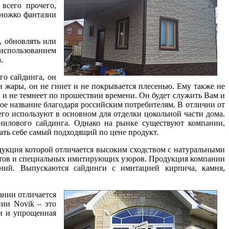
всего прочего,
множко фантазии
, обновлять или
 использованием
.
го сайдинга, он
 жары, он не гниет и не покрывается плесенью. Ему также не
, и не темнеет по прошествии времени. Он будет служить Вам и
е название благодаря российским потребителям. В отличии от
го используют в основном для отделки цокольной части дома.
нилового сайдинга. Однако на рынке существуют компании,
ть себе самый подходящий по цене продукт.
одукция которой отличается высоким сходством с натуральными
ктов и специальных имитирующих узоров. Продукция компании
аний. Выпускаются сайдинги с имитацией кирпича, камня,
ании отличается
нии Novik – это
ки и упрощенная