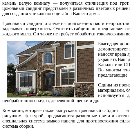
камень целую комнату — получиться стилизация под грот,
цокольный сайдинг представлен в различных цветовых решен
для создания уникального дизайна Вашего дома.
Цокольный сайдинг отличается долговечностью и неприхотли
заделывать поверхность. Очистить сайдинг не представляет о
жидкого мыла. Он также не требует обработки токсическими ве
Благодаря допо
демонстрирует 
наносят вреда 
украшать Ваш д
Канады или США
Во многом это
предлагающие р
Одним из произ
материалами, б
используется 
необработанного кедра, деревянной щепки и др.
Компании, которые также выпускают цокольный сайдинг — э
рисунком, фактурой, предлагаются различные цвета и оттен
специальная система замков панели для противостояния силь
система сборки.