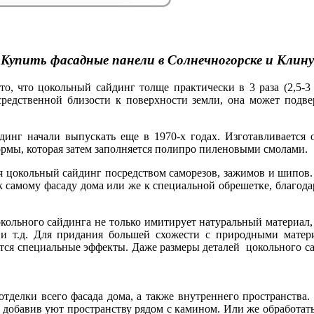
Купить фасадные панели в Солнечногорске и Клину
о, что цокольный сайдинг толще практически в 3 раза (2,5-3 
средственной близости к поверхности земли, она может подве
динг начали выпускать еще в 1970-х годах. Изготавливается 
рмы, которая затем заполняется полипро пиленовыми смолами.
я цокольный сайдинг посредством саморезов, зажимов и шипов.
к самому фасаду дома или же к специальной обрешетке, благод
кольного сайдинга не только имитирует натуральный материал,
 и т.д. Для придания большей схожести с природными матер
тся специальные эффекты. Даже размеры деталей цокольного с
отделки всего фасада дома, а также внутреннего пространства
, добавив уют пространству рядом с камином. Или же обработат