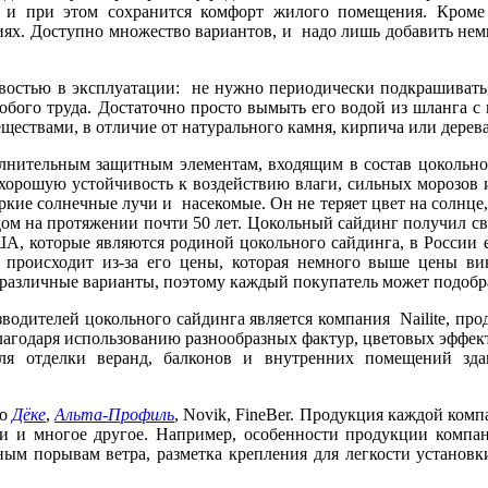
 и при этом сохранится комфорт жилого помещения. Кроме 
иях. Доступно множество вариантов, и надо лишь добавить не
востью в эксплуатации: не нужно периодически подкрашивать
собого труда. Достаточно просто вымыть его водой из шланга с
ществами, в отличие от натурального камня, кирпича или дерева
лнительным защитным элементам, входящим в состав цокольно
хорошую устойчивость к воздействию влаги, сильных морозов и
яркие солнечные лучи и насекомые. Он не теряет цвет на солнце
ом на протяжении почти 50 лет.
Цокольный сайдинг получил сво
, которые являются родиной цокольного сайдинга, в России е
 происходит из-за его цены, которая немного выше цены ви
азличные варианты, поэтому каждый покупатель может подобра
водителей цокольного сайдинга является компания Nailite, пр
лагодаря использованию разнообразных фактур, цветовых эффе
для отделки веранд, балконов и внутренних помещений зд
то
Дёке
,
Альта-Профиль
, Novik, FineBer. Продукция каждой комп
ки и многое другое. Например, особенности продукции компа
ным порывам ветра, разметка крепления для легкости установ