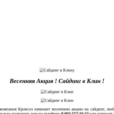
Весенняя Акция ! Сайдинг в Клин !
 компания Кровсол начинает весеннюю акцию на сайдинг, любо
только позвонить нам по телефону
8-903-557-56-53
или написать