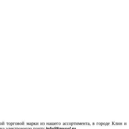
й торговой марки из нашего ассортимента, в городе Клин и
 на электронную почту
info
@
krovsol
.
ru