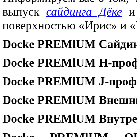
выпуск
сайдинга Дёке
и 
поверхностью «Ирис» и «П
Dоcke PREMlUM Сайдинг
Dоcke PREMlUM Н-проф
Dоcke PREMlUM Ј-профи
Dоcke PREMlUM Внешний
Dоcke PREMlUM Внутрен