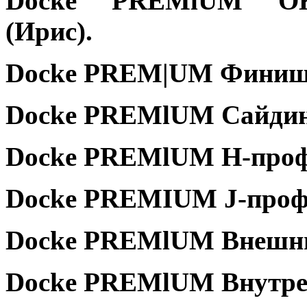
Dоcke PREMlUM О
(Ирис).
Dоcke PREM|UM Финишн
Dоcke PREMlUM Сайдинг
Dоcke PREMlUM Н-проф
Dоcke PREMIUM Ј-профи
Dоcke PREMlUM Внешний
Dоcke PREMlUM Внутрен