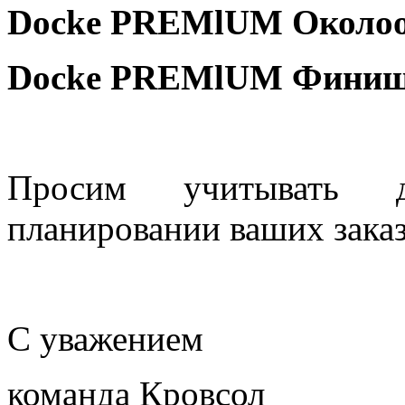
Dоcke PREMlUM Околоо
Dоcke PREMlUM Финишн
Просим учитывать 
планировании ваших зака
С уважением
команда Кровсол